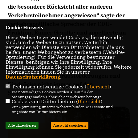
die besondere Rücksicht aller anderen
Verkehrsteilnehmer angewiesen“ sagte der
verkehrspolitische Sprecher der CDU-
Cookie Hinweis
Fraktion, Rainer Genilke und appellierte an
Diese Webseite verwendet Cookies, die notwendig
alle Autofahrer, in nächster Zeit noch
sind, um die Webseite zu nutzen. Weiterhin
verwenden wir Dienste von Drittanbietern, die uns
rücksichtsvoller und aufmerksamer
helfen, unser Webangebot zu verbessern (Website-
Optmierung). Für die Verwendung bestimmter
unterwegs zu sein. Zumeist seien die
Dienste, benötigen wir Ihre Einwilligung. Ihre
Schulanfänger auch Verkehrsanfänger und
Einwilligung können Sie jederzeit widerrufen. Weitere
Informationen finden Sie in unserer
durch die neuen Herausforderungen und
Datenschutzerklärung
.
Eindrücke nicht immer auf den
Technisch notwendige Cookies (
Übersicht
)
Straßenverkehr konzentriert.
Die notwendigen Cookies werden allein für den
ordnungsgemäßen Gebrauch der Webseite benötigt.
Cookies von Drittanbietern (
Übersicht
)
Zur Optimierung unserer Webseite binden wir Dienste und
Angebote von Drittanbietern ein.
Alle akzeptieren
Auswahl speichern