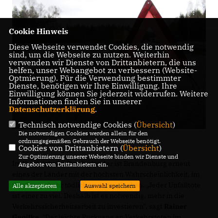
Cookie Hinweis
Diese Webseite verwendet Cookies, die notwendig
sind, um die Webseite zu nutzen. Weiterhin
verwenden wir Dienste von Drittanbietern, die uns
helfen, unser Webangebot zu verbessern (Website-
Optmierung). Für die Verwendung bestimmter
Dienste, benötigen wir Ihre Einwilligung. Ihre
Einwilligung können Sie jederzeit widerrufen. Weitere
Informationen finden Sie in unserer
Datenschutzerklärung
.
Technisch notwendige Cookies (
Übersicht
)
Die notwendigen Cookies werden allein für den
ordnungsgemäßen Gebrauch der Webseite benötigt.
Cookies von Drittanbietern (
Übersicht
)
Zur Optimierung unserer Webseite binden wir Dienste und
Im Vergleich der Bundesländer ist Brandenburg erneut
Angebote von Drittanbietern ein.
eines der Länder mit der höchsten Wahrscheinlichkeit, im
Straßenverkehr tödlich zu verunglücken. „Jeder Unfalltote
Alle akzeptieren
Auswahl speichern
ist einer zu viel. Deshalb ist es notwendig, mehr in die
Verkehrssicherheitsarbeit zu investieren", sagt
Rainer
Genilke
. "Der leichte Rückgang an Verkehrstoten im