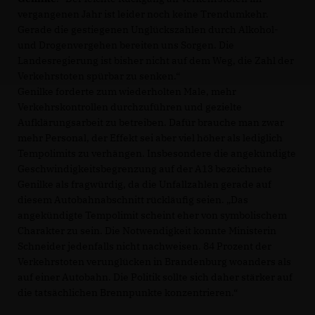
vergangenen Jahr ist leider noch keine Trendumkehr.
Gerade die gestiegenen Unglückszahlen durch Alkohol-
und Drogenvergehen bereiten uns Sorgen. Die
Landesregierung ist bisher nicht auf dem Weg, die Zahl der
Verkehrstoten spürbar zu senken.“
Genilke forderte zum wiederholten Male, mehr
Verkehrskontrollen durchzuführen und gezielte
Aufklärungsarbeit zu betreiben. Dafür brauche man zwar
mehr Personal, der Effekt sei aber viel höher als lediglich
Tempolimits zu verhängen. Insbesondere die angekündigte
Geschwindigkeitsbegrenzung auf der A13 bezeichnete
Genilke als fragwürdig, da die Unfallzahlen gerade auf
diesem Autobahnabschnitt rückläufig seien. „Das
angekündigte Tempolimit scheint eher von symbolischem
Charakter zu sein. Die Notwendigkeit konnte Ministerin
Schneider jedenfalls nicht nachweisen. 84 Prozent der
Verkehrstoten verunglücken in Brandenburg woanders als
auf einer Autobahn. Die Politik sollte sich daher stärker auf
die tatsächlichen Brennpunkte konzentrieren.“