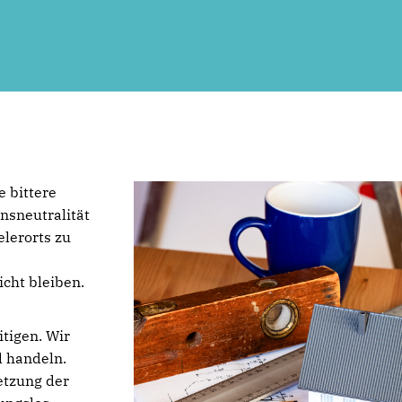
e bittere
nsneutralität
lerorts zu
icht bleiben.
itigen. Wir
d handeln.
etzung der