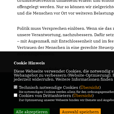
Grundsteuerreform umfassend erfasst und schon
offengelegt werden. Nur so können wir zielgerich
und die Menschen vor Ort vor weiteren Belastung
Politik muss Versprechen einlösen. Wenn sie das ni
unsere Verantwortung, nachzubessern. Dafür setz
– mit Augenmaß, mit Entschlossenheit und im fes
Vertrauen der Menschen in eine gerechte Steuerpo
zurückzugewinnen.
Cookie Hinweis
Unseren Antrag finden Sie hier.
Diese Webseite verwendet Cookies, die notwendig si
Webangebot zu verbessern (Website-Optmierung). Fü
jederzeit widerrufen. Weitere Informationen finden
Technisch notwendige Cookies (
Übersicht
)
IMPRESSUM
DATENSCHUTZ
Die notwendigen Cookies werden allein für den ordnungsgemäßen 
Cookies von Drittanbietern (
KONTAKT
Übersicht
)
Zur Optimierung unserer Webseite binden wir Dienste und Angebot
@2026 CDU Kreisverband Oder-Spree
Alle akzeptieren
Auswahl speichern