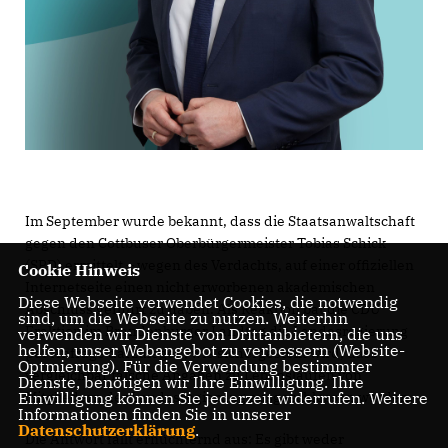
Im September wurde bekannt, dass die Staatsanwaltschaft
gegen den Cottbuser Oberbürgermeister Tobias Schick
(SPD) ermittelt – wegen des Verdachts, auf einer offiziellen
Cookie Hinweis
Internetseite einen nicht erworbenen akademischen
Diese Webseite verwendet Cookies, die notwendig
Abschluss geführt zu haben. Als Reaktion bat die CDU
sind, um die Webseite zu nutzen. Weiterhin
Fraktion im Brandenburger Landtag die Landesregierung
verwenden wir Dienste von Drittanbietern, die uns
helfen, unser Webangebot zu verbessern (Website-
per Anfrage darzulegen, wie sichergestellt wird, dass
Optmierung). Für die Verwendung bestimmter
vergleichbar falsche Angaben zu Lebensläufen von
Dienste, benötigen wir Ihre Einwilligung. Ihre
Einwilligung können Sie jederzeit widerrufen. Weitere
Mitgliedern der Landesregierung ausgeschlossen werden.
Informationen finden Sie in unserer
Datenschutzerklärung
.
Die Antwort fällt ernüchternd aus: Es gibt weder