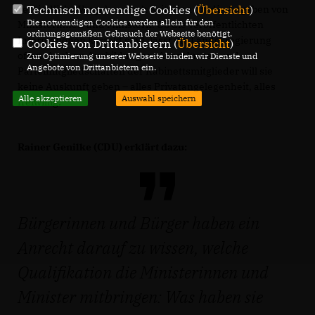
Technisch notwendige Cookies (
Übersicht
)
verbindliche Vorgaben noch Kriterien für die Angaben von
Die notwendigen Cookies werden allein für den
Ministerinnen und Ministern. Ob die veröffentlichten
ordnungsgemäßen Gebrauch der Webseite benötigt.
Informationen korrekt sind, lässt die Landesregierung
Cookies von Drittanbietern (
Übersicht
)
offen. Auch zu Ausbildungen, Abschlüssen und
Zur Optimierung unserer Webseite binden wir Dienste und
Angebote von Drittanbietern ein.
Parteimitgliedschaften der Kabinettsmitglieder will sie
keine Auskunft geben – alles Privatangelegenheit, alles
Alle akzeptieren
Auswahl speichern
freiwillig.
Rainer Genilke (CDU) erklärt dazu:
Bürgerinnen und Bürger haben ein
Anrecht darauf zu wissen, welche
Qualifikation die Ministerinnen und
Minister mitbringen: Was haben sie