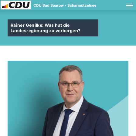
CDU Bad Saarow - Scharmützelsee
Rainer Genilke: Was hat die
Landesregierung zu verbergen?