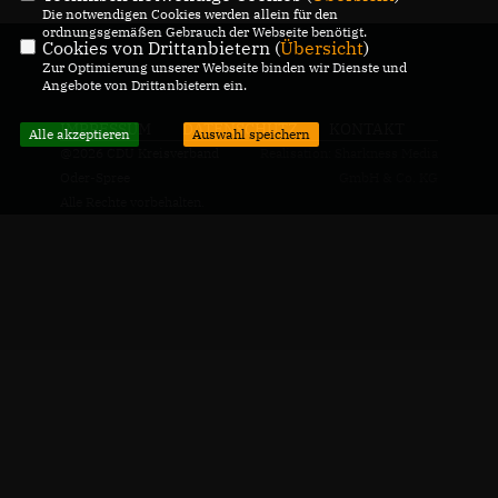
Die notwendigen Cookies werden allein für den
ordnungsgemäßen Gebrauch der Webseite benötigt.
Cookies von Drittanbietern (
Übersicht
)
Zur Optimierung unserer Webseite binden wir Dienste und
Angebote von Drittanbietern ein.
IMPRESSUM
DATENSCHUTZ
KONTAKT
Alle akzeptieren
Auswahl speichern
@2026 CDU Kreisverband
Realisation: Sharkness Media
Oder-Spree
GmbH & Co. KG
Alle Rechte vorbehalten.