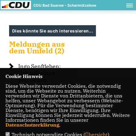
CDU Bad Saarow - Scharmützelsee
Dies könnte Sie auch interessieren...
Meldungen aus
dem Umfeld (2)
Ingo Senftleben:
Ich will einen
Cookie Hinweis
politischen
Diese Webseite verwendet Cookies, die notwendig
Neuanfang“
sind, um die Webseite zu nutzen. Weiterhin
verwenden wir Dienste von Drittanbietern, die uns
helfen, unser Webangebot zu verbessern (Website-
Ich würde auch
Optmierung). Für die Verwendung bestimmter
mit der AfD
Dienste, benötigen wir Ihre Einwilligung. Ihre
Einwilligung können Sie jederzeit widerrufen. Weitere
Gespräche nicht
Informationen finden Sie in unserer
ausschließen“
Datenschutzerklärung
.
Technisch notwendige Cookies (
Übersicht
)