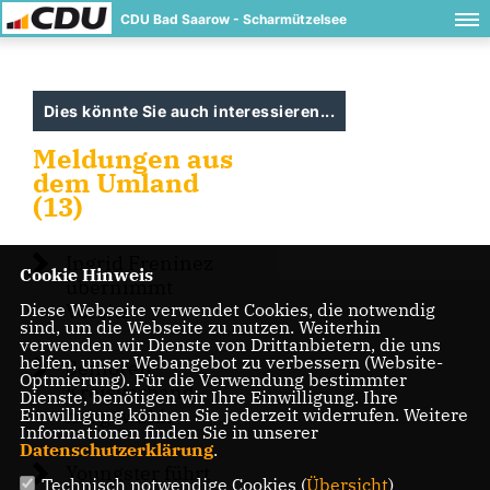
CDU Bad Saarow - Scharmützelsee
Dies könnte Sie auch interessieren...
Meldungen aus
dem Umland
(13)
Ingrid Freninez
Cookie Hinweis
übernimmt
Diese Webseite verwendet Cookies, die notwendig
Vorsitz
sind, um die Webseite zu nutzen. Weiterhin
verwenden wir Dienste von Drittanbietern, die uns
helfen, unser Webangebot zu verbessern (Website-
Senioren-
Optmierung). Für die Verwendung bestimmter
Kreisverband
Dienste, benötigen wir Ihre Einwilligung. Ihre
Einwilligung können Sie jederzeit widerrufen. Weitere
hat gewählt
Informationen finden Sie in unserer
Datenschutzerklärung
.
Youngster führt
Technisch notwendige Cookies (
Übersicht
)