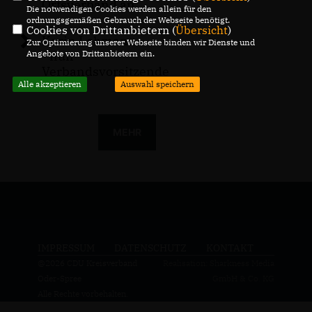
Ortsverband an
Die notwendigen Cookies werden allein für den
ordnungsgemäßen Gebrauch der Webseite benötigt.
Cookies von Drittanbietern (
Übersicht
)
Karin Lehmann
Zur Optimierung unserer Webseite binden wir Dienste und
Angebote von Drittanbietern ein.
- nun
Verbandsvorsitzende
Alle akzeptieren
Auswahl speichern
MEHR
IMPRESSUM
DATENSCHUTZ
KONTAKT
@2026 CDU Kreisverband
Realisation: Sharkness Media
Oder-Spree
GmbH & Co. KG
Alle Rechte vorbehalten.